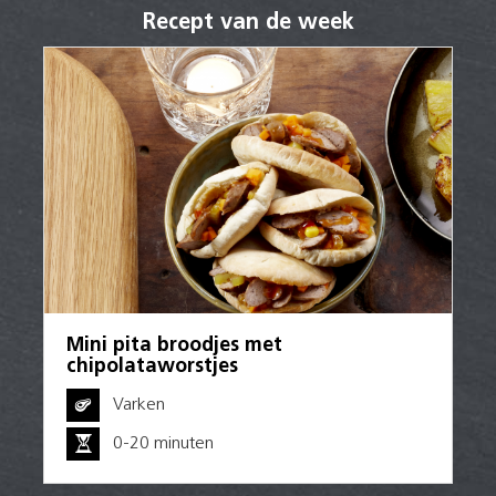
Recept van de week
Mini pita broodjes met
chipolataworstjes
Varken
0-20 minuten