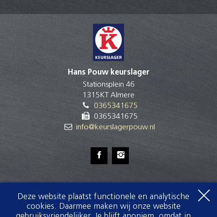
Hans Pouw keurslager
Stationsplein 46
1315KT Almere
0365341675
0365341675
info@keurslagerpouw.nl
maandag
08:00
-
18:00
Deze website plaatst functionele en analytische
dinsdag
08:00
-
18:00
cookies. Daarmee maken wij onze website
woensdag
08:00
-
18:00
gebruiksvriendelijker. Je blijft anoniem, omdat in