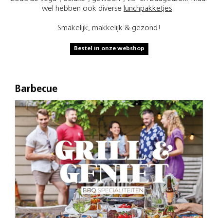
wel hebben ook diverse
lunchpakketjes
.
Smakelijk, makkelijk & gezond!
Bestel in onze webshop
Barbecue