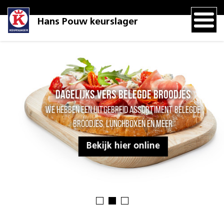
Hans Pouw keurslager
Dagelijks vers belegde broodjes
We hebben een uitgebreid assortiment belegde
broodjes, lunchboxen en meer
Bekijk hier online