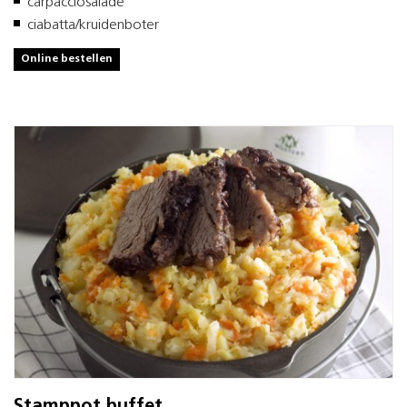
carpacciosalade
ciabatta/kruidenboter
Online bestellen
Stamppot buffet