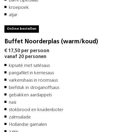
bami (speciaal)
kroepoek
atjar
Online bestellen
Buffet Noorderplas (warm/koud)
€ 17,50 per persoon
vanaf 20 personen
kipsaté met satésaus
pangafilet in kerriesaus
varkenshaas in roomsaus
biefstuk in stroganoffsaus
gebakken aardappels
nasi
stokbrood en kruidenboter
zalmsalade
Hollandse garnalen