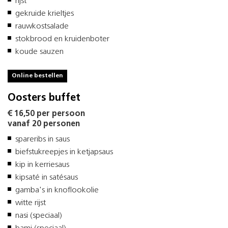
rijst
gekruide krieltjes
rauwkostsalade
stokbrood en kruidenboter
koude sauzen
Online bestellen
Oosters buffet
€ 16,50 per persoon
vanaf 20 personen
spareribs in saus
biefstukreepjes in ketjapsaus
kip in kerriesaus
kipsaté in satésaus
gamba's in knoflookolie
witte rijst
nasi (speciaal)