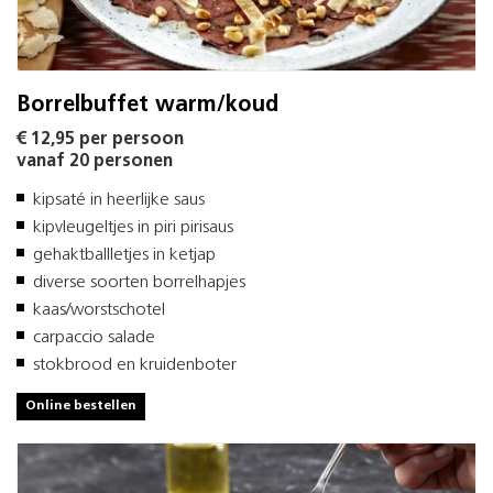
Borrelbuffet warm/koud
€ 12,95 per persoon
vanaf 20 personen
kipsaté in heerlijke saus
kipvleugeltjes in piri pirisaus
gehaktballletjes in ketjap
diverse soorten borrelhapjes
kaas/worstschotel
carpaccio salade
stokbrood en kruidenboter
Online bestellen