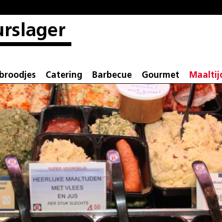
rslager
broodjes
Catering
Barbecue
Gourmet
Maaltij