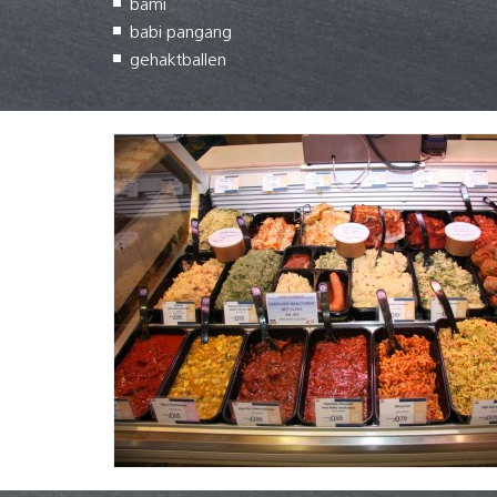
bami
babi pangang
gehaktballen