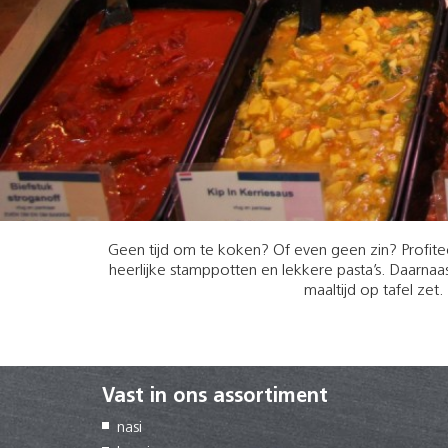
Geen tijd om te koken? Of even geen zin? Profite
heerlijke stamppotten en lekkere pasta’s. Daar
maaltijd op tafel zet
Vast in ons assortiment
nasi