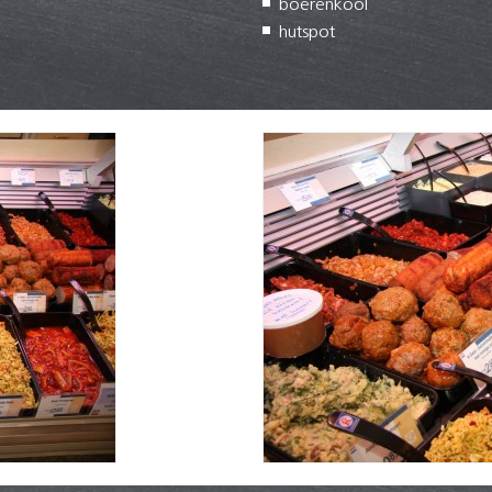
boerenkool
hutspot