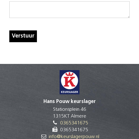
Verstuur
Hans Pouw keurslager
Stationsplein 46
1315KT Almere
0365341675
0365341675
info@keurslagerpouw.nl