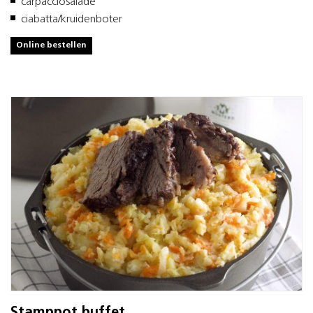
carpacciosalade
ciabatta/kruidenboter
Online bestellen
Stamppot buffet