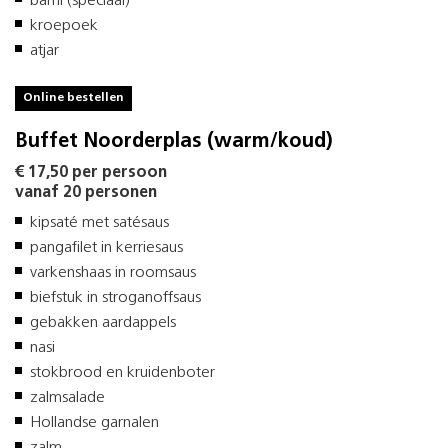
bami (speciaal)
kroepoek
atjar
Online bestellen
Buffet Noorderplas (warm/koud)
€ 17,50 per persoon
vanaf 20 personen
kipsaté met satésaus
pangafilet in kerriesaus
varkenshaas in roomsaus
biefstuk in stroganoffsaus
gebakken aardappels
nasi
stokbrood en kruidenboter
zalmsalade
Hollandse garnalen