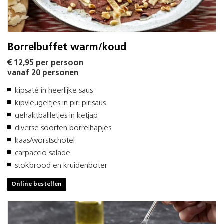
Borrelbuffet warm/koud
€ 12,95 per persoon
vanaf 20 personen
kipsaté in heerlijke saus
kipvleugeltjes in piri pirisaus
gehaktballletjes in ketjap
diverse soorten borrelhapjes
kaas/worstschotel
carpaccio salade
stokbrood en kruidenboter
Online bestellen