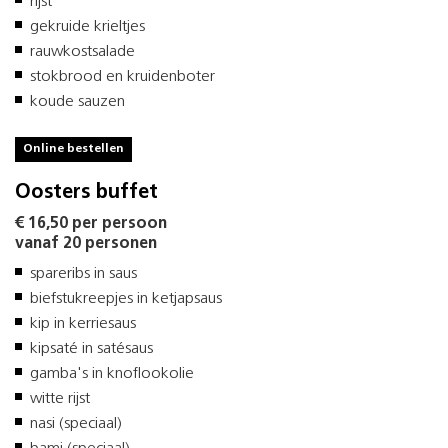
rijst
gekruide krieltjes
rauwkostsalade
stokbrood en kruidenboter
koude sauzen
Online bestellen
Oosters buffet
€ 16,50 per persoon
vanaf 20 personen
spareribs in saus
biefstukreepjes in ketjapsaus
kip in kerriesaus
kipsaté in satésaus
gamba's in knoflookolie
witte rijst
nasi (speciaal)