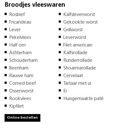
Broodjes vleeswaren
Rosbief
Kalfsleverworst
Fricandeau
Gekookte worst
Lever
Grillworst
Pekelvlees
Leverworst
Half om
Filet americain
Achterham
Kalfsrollade
Schouderham
Runderrollade
Beenham
Shoarmarollade
Rauwe ham
Cervelaat
Corned beef
Tartaar met ui
Ossenworst
Ei
Rookvlees
Huisgemaakte paté
Kipfilet
Online bestellen