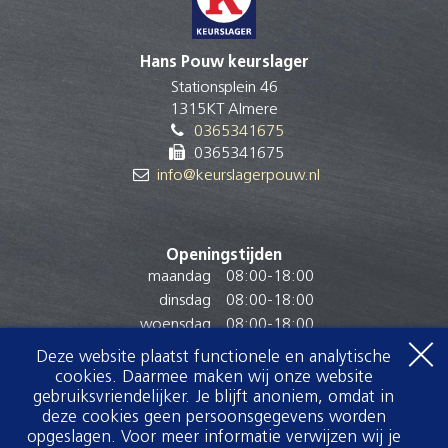
Hans Pouw keurslager
Stationsplein 46
1315KT Almere
0365341675
0365341675
info@keurslagerpouw.nl
Openingstijden
maandag
08:00
-
18:00
dinsdag
08:00
-
18:00
woensdag
08:00
-
18:00
donderdag
08:00
-
18:00
Deze website plaatst functionele en analytische
vrijdag
08:00
-
18:00
cookies. Daarmee maken wij onze website
gebruiksvriendelijker. Je blijft anoniem, omdat in
zaterdag
08:00
-
16:30
deze cookies geen persoonsgegevens worden
zondag
Gesloten
opgeslagen. Voor meer informatie verwijzen wij je