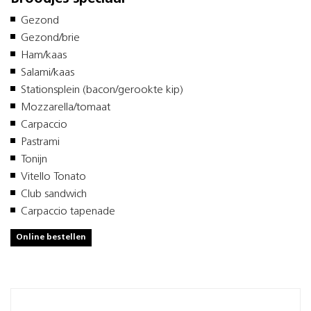
Gezond
Gezond/brie
Ham/kaas
Salami/kaas
Stationsplein (bacon/gerookte kip)
Mozzarella/tomaat
Carpaccio
Pastrami
Tonijn
Vitello Tonato
Club sandwich
Carpaccio tapenade
Online bestellen