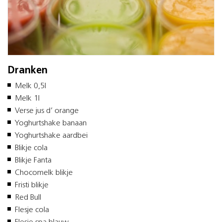
Dranken
Melk 0,5l
Melk 1l
Verse jus d’ orange
Yoghurtshake banaan
Yoghurtshake aardbei
Blikje cola
Blikje Fanta
Chocomelk blikje
Fristi blikje
Red Bull
Flesje cola