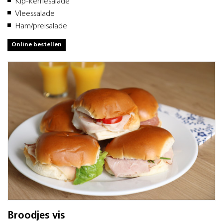
Kip-kerriesalade
Vleessalade
Ham/preisalade
Online bestellen
Broodjes vis