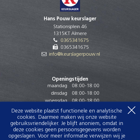
Hans Pouw keurslager
Stationsplein 46
1315KT Almere
0365341675
0365341675
info@keurslagerpouw.nl
Openingstijden
maandag
08:00
-
18:00
dinsdag
08:00
-
18:00
woensdag
08:00
-
18:00
donderdag
08:00
-
18:00
Deze website plaatst functionele en analytische
vrijdag
08:00
-
18:00
cookies. Daarmee maken wij onze website
zaterdag
08:00
-
16:30
gebruiksvriendelijker. Je blijft anoniem, omdat in
deze cookies geen persoonsgegevens worden
zondag
Gesloten
opgeslagen. Voor meer informatie verwijzen wij je