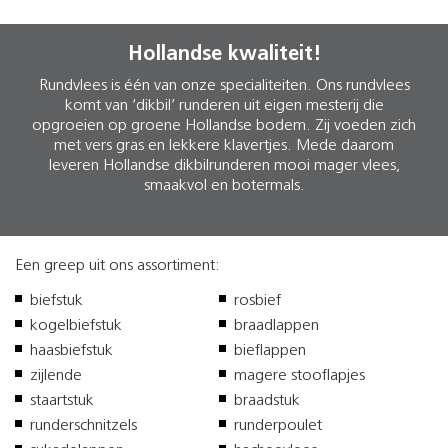
Hollandse kwaliteit!
Rundvlees is één van onze specialiteiten. Ons rundvlees
komt van ‘dikbil’ runderen uit eigen mesterij die
opgroeien op groene Hollandse bodem. Zij voeden zich
met vers gras en lekkere klavertjes. Mede daarom
leveren Hollandse dikbilrunderen mooi mager vlees,
smaakvol en botermals.
Een greep uit ons assortiment:
biefstuk
rosbief
kogelbiefstuk
braadlappen
haasbiefstuk
bieflappen
zijlende
magere stooflapjes
staartstuk
braadstuk
runderschnitzels
runderpoulet