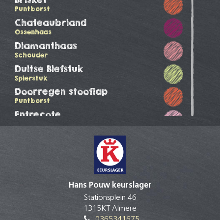
Puntborst
Chateaubriand
Ossenhaas
Diamanthaas
Schouder
Duitse Biefstuk
Spierstuk
Doorregen stooflap
Puntborst
Entrecote
Ribeye
Hacheevlees
Vang
Hacheevlees
Hals
Hacheevlees
Hans Pouw keurslager
Onderrib
Stationsplein 46
Hamburger
1315KT Almere
Schouder
0365341675