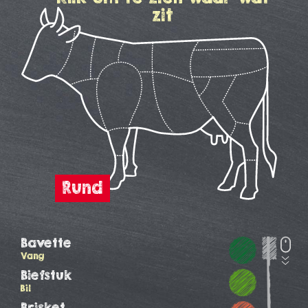
zit
Bavette
Vang
Biefstuk
Bil
Brisket