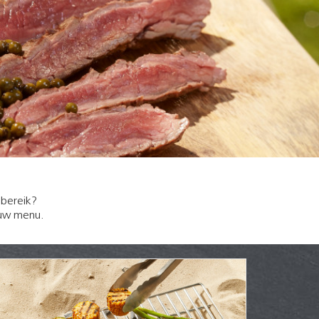
dbereik?
n uw menu.