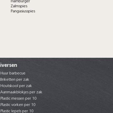
Hamburger
Zalmspies
Pangasiusspies
iversen
Huur barbecue
Briketten per zak
Houtskool per zak
Aanmaakblokjes per zak
Plastic messen per 10
Plastic vorken per 10
Plastic lepels per 10