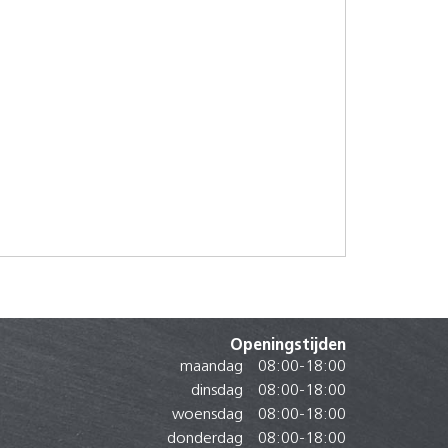
Openingstijden
maandag
08:00
-
18:00
dinsdag
08:00
-
18:00
woensdag
08:00
-
18:00
donderdag
08:00
-
18:00