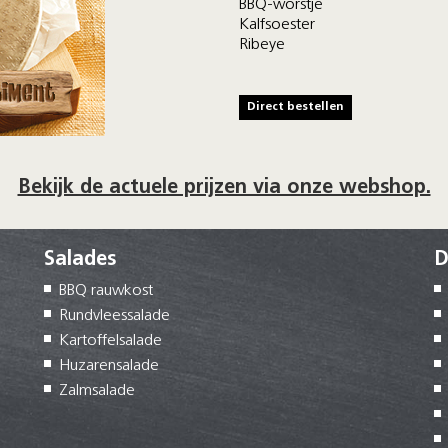
BBQ-worstje
Kalfsoester
Ribeye
Direct bestellen
Bekijk de actuele prijzen via onze webshop.
Salades
D
BBQ rauwkost
Rundvleessalade
Kartoffelsalade
Huzarensalade
Zalmsalade