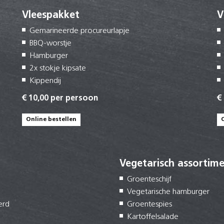
Vleespakket
V
Gemarineerde procureurlapje
BBQ-worstje
Hamburger
2x stokje kipsate
Kippendij
€ 10,00 per persoon
€
Online bestellen
Vegetarisch assortim
Groenteschijf
Vegetarische hamburger
erd
Groentespies
Kartoffelsalade