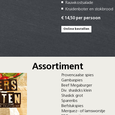
Rauwkostsalade
Kruidenboter en stokbrood
€ 14,50 per persoon
Online bestellen
Assortiment
Provencaalse spies
Gambaspies
Beef Megaburger
Div. shaslicks klein
Shaslick grot
Spareribs
Biefstukspies
Merquez- of lamsworstje