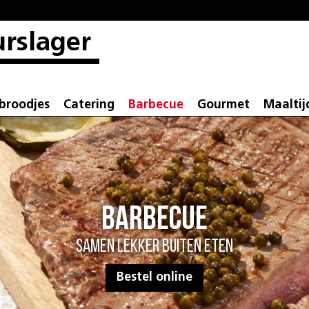
rslager
broodjes
Catering
Barbecue
Gourmet
Maaltij
Samen lekker buiten eten
Steek de BBQ maar aan!
Bestel online