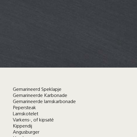
Gemarineerd Speklapje
Gemarineerde Karbonade
Gemarineerde lamskarbonade
Pepersteak
Lamskotelet
Varkens-, of kipsaté
Kippendij
Angusburger