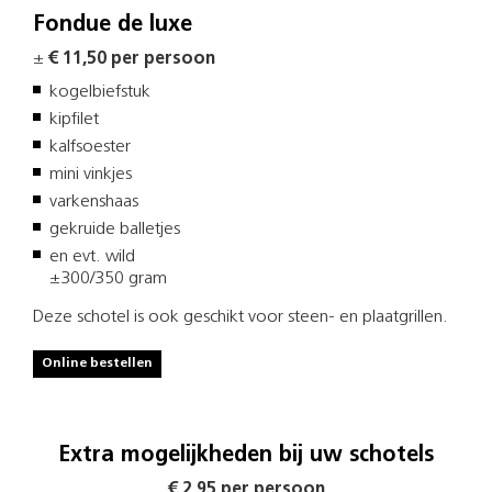
Fondue de luxe
±
€ 11,50 per persoon
kogelbiefstuk
kipfilet
kalfsoester
mini vinkjes
varkenshaas
gekruide balletjes
en evt. wild
±300/350 gram
Deze schotel is ook geschikt voor steen- en plaatgrillen.
Online bestellen
Extra mogelijkheden bij uw schotels
€ 2,95 per persoon